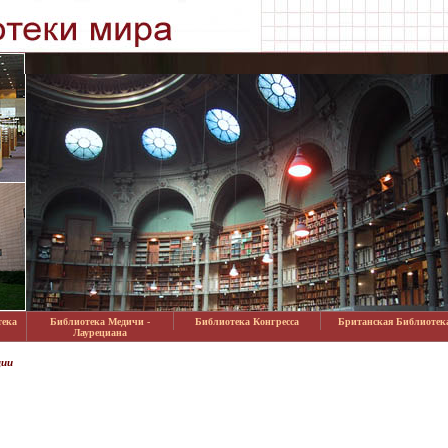
тека
Библиотека Медичи -
Библиотека Конгресса
Британская Библиотек
Лаурециана
ции