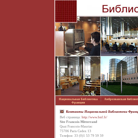
Национальная Библиотека
Амброзианская библио
Франции
Контакты Национальной Библиотеки Фран
Веб страница:
http://www.bnf.fr/
Site Francois-Mitterrand
Quai Francois-Mauriac
75706 Paris Cedex 13
Телефон: 33 (0)1 53 79 59 59