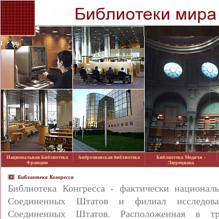
Национальная Библиотека
Амброзианская библиотека
Библиотека Медичи -
Франции
Лаурециана
Библиотека Конгресса
Библиотека Конгресса - фактически националь
Соединенных Штатов и филиал исследова
Соединенных Штатов. Расположенная в т