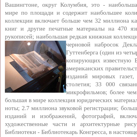
Вашингтоне, округ Колумбия, это - наибольша
мире по площади и содержит наибольшее колич
коллекции включает больше чем 32 миллиона к
книг и другие печатные материалы на 470 я
рукописей; наибольшая редкая книжная коллекц
черновой набросок Декл
Гуттенберга (один из чет
копирующих известную Б
американских правительс
изданий мировых газет,
столетия; 33 000 связа
микрофильмов; более чем
большая в мире коллекция юридических материал
ноты; 2.7 миллиона звуковой регистрации; боль
изданий и изображений, фотографий, включ
художественные части и архитектурные рису
Библиотеки - Библиотекарь Конгресса, в настоящ